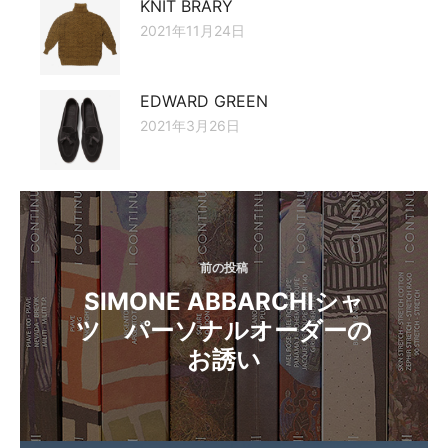
KNIT BRARY
2021年11月24日
EDWARD GREEN
2021年3月26日
投
稿
ナ
前の投稿
SIMONE ABBARCHIシャ
ビ
ツ パーソナルオーダーの
ゲ
お誘い
ー
シ
ョ