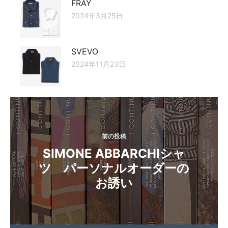
FRAY
2024年3月25日
SVEVO
2024年11月23日
投
稿
ナ
前の投稿
SIMONE ABBARCHIシャ
ビ
ツ パーソナルオーダーの
ゲ
お誘い
ー
シ
ョ