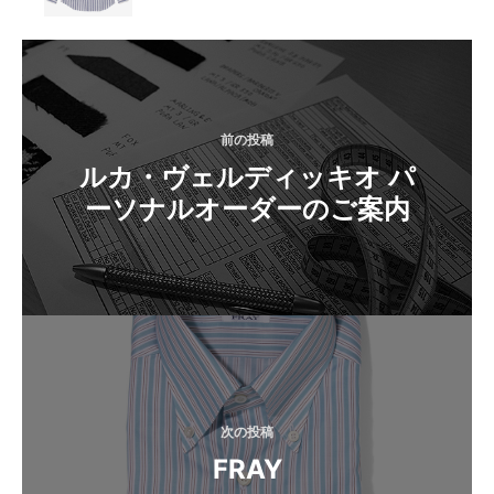
投
稿
ナ
前の投稿
ビ
ルカ・ヴェルディッキオ パ
ゲ
ーソナルオーダーのご案内
ー
シ
ョ
ン
次の投稿
FRAY