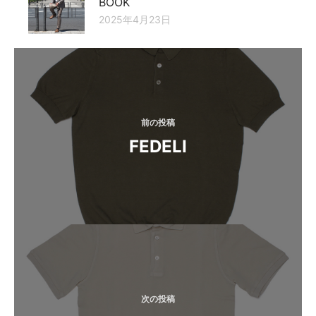
BOOK
2025年4月23日
投
稿
ナ
ビ
前の投稿
FEDELI
ゲ
ー
シ
ョ
ン
次の投稿