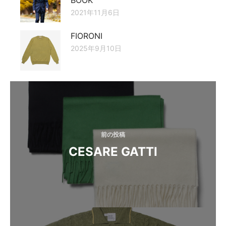
BOOK
2021年11月6日
FIORONI
2025年9月10日
投
稿
ナ
ビ
前の投稿
CESARE GATTI
ゲ
ー
シ
ョ
ン