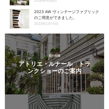
2026年4月8日
2023 AW ヴィンテージファブリック
のご用意ができました。
2023年2月15日
投
稿
ナ
前の投稿
ビ
アトリエ・ルナール トラ
ゲ
ンクショーのご案内
ー
シ
ョ
ン